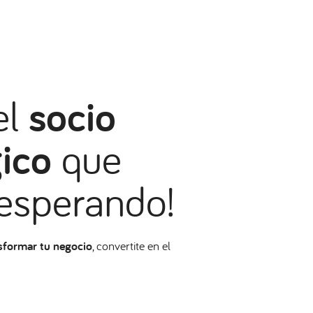
el
socio
ico
que
esperando!
sformar tu negocio
, convertite en el