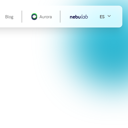
nebu
lab
ES
Blog
Aurora